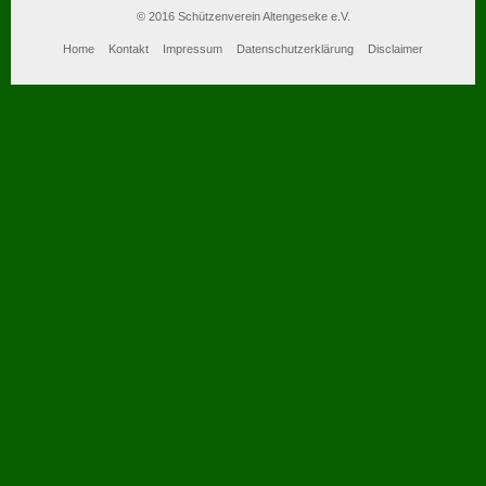
© 2016 Schützenverein Altengeseke e.V.
Home
Kontakt
Impressum
Datenschutzerklärung
Disclaimer