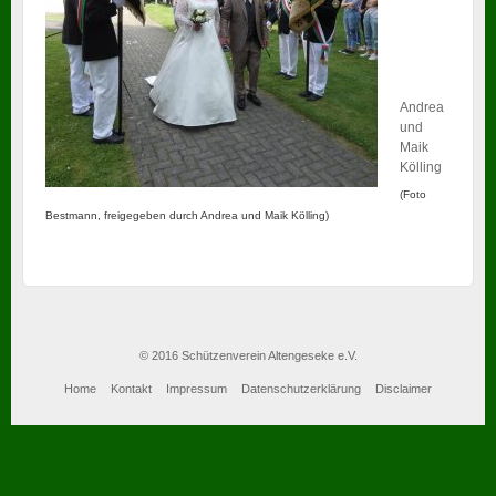
Andrea
und
Maik
Kölling
(Foto
Bestmann, freigegeben durch Andrea und Maik Kölling)
© 2016 Schützenverein Altengeseke e.V.
Home
Kontakt
Impressum
Datenschutzerklärung
Disclaimer