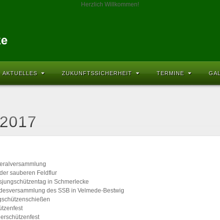
Herzlich Willkommen!
AKTUELLES
ZUKUNFTSSICHERHEIT
TERMINE
GA
 2017
eralversammlung
der sauberen Feldflur
sjungschützentag in Schmerlecke
desversammlung des SSB in Velmede-Bestwig
gschützenschießen
tzenfest
erschützenfest