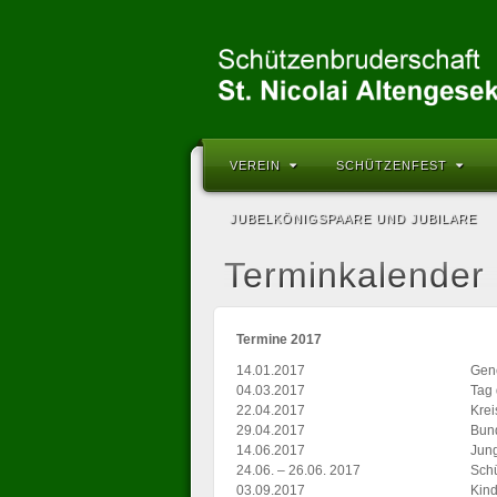
VEREIN
SCHÜTZENFEST
JUBELKÖNIGSPAARE UND JUBILARE
Terminkalender
Termine 2017
14.01.2017
Gen
04.03.2017
Tag 
22.04.2017
Krei
29.04.2017
Bun
14.06.2017
Jun
24.06. – 26.06. 2017
Schü
03.09.2017
Kind