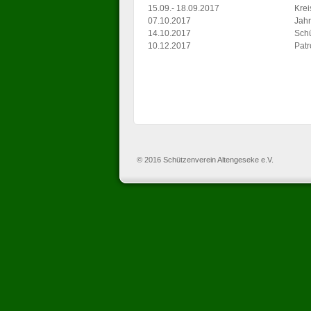
15.09.- 18.09.2017
Krei
07.10.2017
Jahr
14.10.2017
Sch
10.12.2017
Patr
© 2016 Schützenverein Altengeseke e.V.