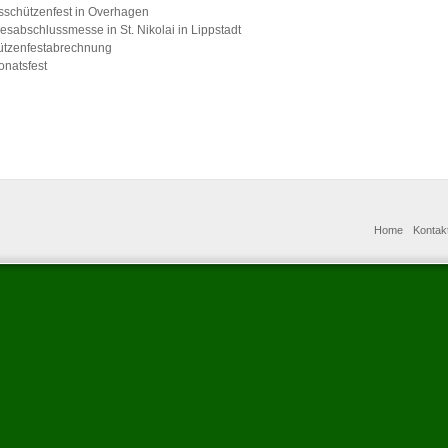
sschützenfest in Overhagen
esabschlussmesse in St. Nikolai in Lippstadt
ützenfestabrechnung
onatsfest
Home
Kontak