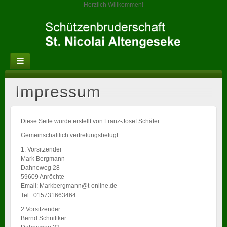
Herzlich Willkommen!
Impressum
Diese Seite wurde erstellt von Franz-Josef Schäfer.
Gemeinschaftlich vertretungsbefugt:
1. Vorsitzender
Mark Bergmann
Dahneweg 28
59609 Anröchte
Email: Markbergmann@t-online.de
Tel.: 015731663464
2.Vorsitzender
Bernd Schnittker