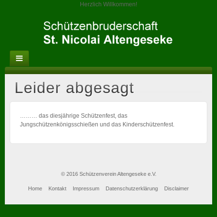
Herzlich Willkommen!
Leider abgesagt
……… das diesjährige Schützenfest, das
Jungschützenkönigsschießen und das Kinderschützenfest.
© 2016 Schützenverein Altengeseke e.V.
Home
Kontakt
Impressum
Datenschutzerklärung
Disclaimer