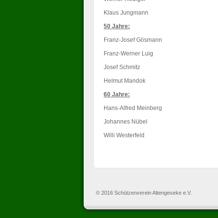
Klaus Jungmann
50 Jahre:
Franz-Josef Gösmann
Franz-Werner Luig
Josef Schmitz
Helmut Mandok
60 Jahre:
Hans-Alfred Meinberg
Johannes Nübel
Willi Westerfeld
© 2016 Schützenverein Altengeseke e.V.