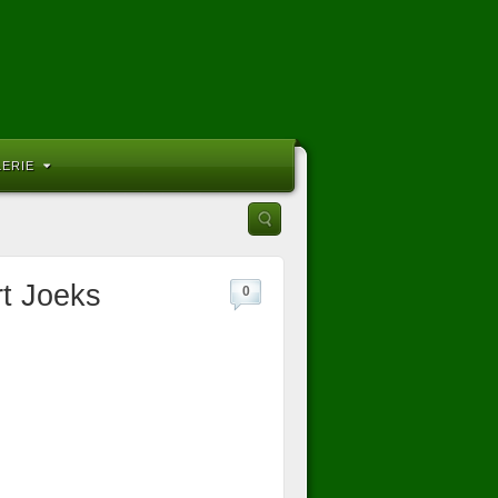
LERIE
t Joeks
0