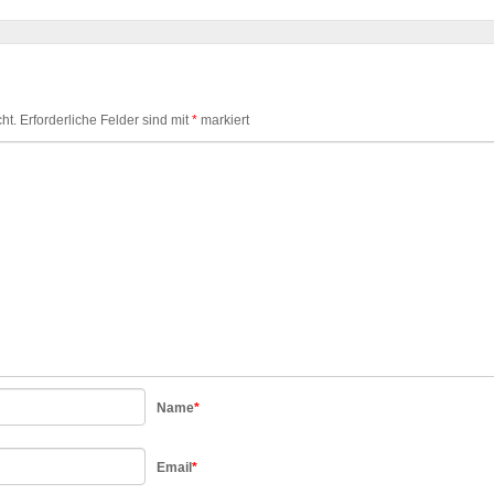
ht.
Erforderliche Felder sind mit
*
markiert
Name
*
Email
*